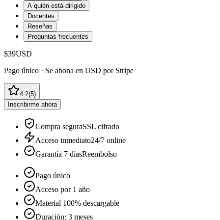
A quién está dirigido
Docentes
Reseñas
Preguntas frecuentes
$39
USD
Pago único ·
Se abona en USD por Stripe
4.2
(
5
)
Inscribirme ahora
Compra segura
SSL cifrado
Acceso inmediato
24/7 online
Garantía 7 días
Reembolso
Pago único
Acceso por 1 año
Material 100% descargable
Duración: 3 meses