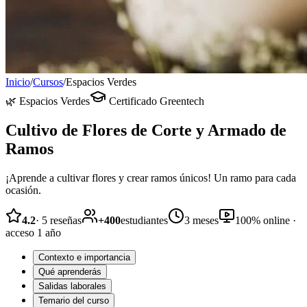
Inicio
/
Cursos
/
Espacios Verdes
🌿
Espacios Verdes
Certificado Greentech
Cultivo de Flores de Corte y Armado de
Ramos
¡Aprende a cultivar flores y crear ramos únicos! Un ramo para cada
ocasión.
4.2
·
5
reseñas
+
400
estudiantes
3 meses
100% online ·
acceso 1 año
Contexto e importancia
Qué aprenderás
Salidas laborales
Temario del curso