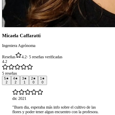
Micaela Caffaratti
Ingeniera Agrónoma
Reseñas
4.2
·
5
reseñas
verificadas
4.2
5
reseñas
5
★
4
★
3
★
2
★
1
★
2
2
1
0
0
dic 2021
"
Buen dia, esperaba más info sobre el cultivo de las
flores y poder tener algun encuentro con la profesora.