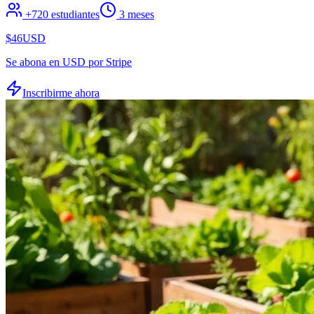
+
720
estudiantes
3 meses
$46
USD
Se abona en USD por Stripe
Inscribirme ahora