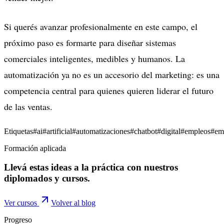
Si querés avanzar profesionalmente en este campo, el
próximo paso es formarte para diseñar sistemas
comerciales inteligentes, medibles y humanos. La
automatización ya no es un accesorio del marketing: es una
competencia central para quienes quieren liderar el futuro
de las ventas.
Etiquetas
#
ai
#
artificial
#
automatizaciones
#
chatbot
#
digital
#
empleos
#
em
Formación aplicada
Llevá estas ideas a la práctica con nuestros
diplomados y cursos.
Ver cursos
Volver al blog
Progreso